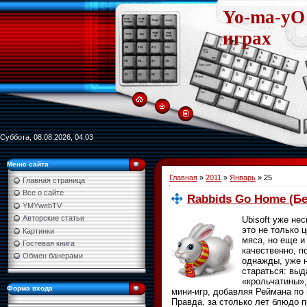
Yo-ma-yO 
играх
Суббота, 08.08.2026, 04:03
Меню сайта
Главная
»
2011
»
Январь
»
25
Главная страница
Все о сайте
Rabbids Go Home (Б
YMYwebTV
Авторские статьи
Ubisoft уже не
это не только 
Картинки
мяса, но еще и
Гостевая книга
качественно, п
Обмен банерами
однажды, уже н
стараться: выд
«крольчатины»
Форма входа
мини-игр, добавляя Реймана по 
Правда, за столько лет блюдо п