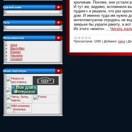
кроликам. Похоже, они устали 
И тут же, видимо, вспомнили в
Сделай клик
пудинг» и решили, что раз крол
дом. И именно туда им нужно до
интеллектуалов отродясь не во
Теги
зверьки бы украли ракету, а во
Из этого «много»
...
Читать дал
Пользователи
Просмотров:
1090
|
Добавил:
паук
|
Да
паук
BlackAlter
Rapper
Чиклино
zonawm
Наши партнеры