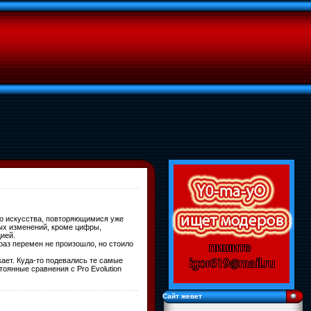
о искусства, повторяющимися уже
...
мых изменений, кроме цифры,
цией.
 раз перемен не произошло, но стоило
кает. Куда-то подевались те самые
янные сравнения с Pro Evo­lu­ti­on
Сайт жевет