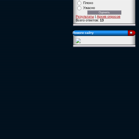
Плохо
Ужасно
Результаты
|
Архив опросов
Всего ответов:
13
Помоги сайту