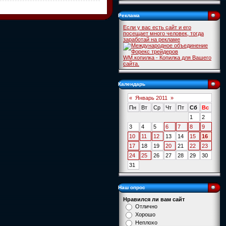
Реклама
Если у вас есть сайт и его
посещает много человек, тогда
заработай на рекламе
WM.копилка - Копилка для Вашего
сайта.
Календарь
«
Январь 2011
»
Пн
Вт
Ср
Чт
Пт
Сб
Вс
1
2
3
4
5
6
7
8
9
10
11
12
13
14
15
16
17
18
19
20
21
22
23
24
25
26
27
28
29
30
31
Наш опрос
Нравился ли вам сайт
Отлично
Хорошо
Неплохо