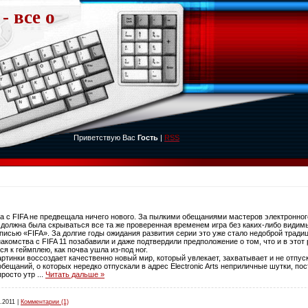
- все о
Приветствую Вас
Гость
|
RSS
ча с
FIFA
не предвещала ничего нового. За пылкими обещаниями мастеров электронног
, должна была скрываться все та же проверенная временем игра без каких-либо види
писью «
FIFA
». За долгие годы ожидания развития серии это уже стало недоброй тради
накомства с
FIFA
11 позабавили и даже подтвердили предположение о том, что и в этот
ся к геймплею, как почва ушла из-под ног.
ртинки воссоздает качественно новый мир, который увлекает, захватывает и не отпус
ещаний, о которых нередко отпускали в адрес Elec­tro­nic Arts неприличные шутки, посто
просто утр
...
Читать дальше »
.2011
|
Комментарии (1)