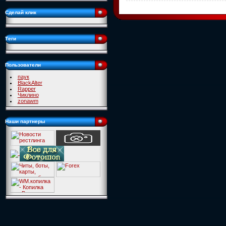
Сделай клик
Теги
Пользователи
паук
BlackAlter
Rapper
Чиклино
zonawm
Наши партнеры