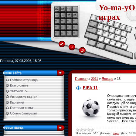
Yo-ma-yO 
играх
Пятница, 07.08.2026, 15:05
Меню сайта
Главная
»
2011
»
Январь
»
16
Главная страница
Все о сайте
FIFA 11
YMYwebTV
Очередная встре
Авторские статьи
семь лет, по идее
Картинки
следующей за над
Первые минуты з
Гостевая книга
только прикоснуть
Обмен банерами
Каждый пиксель ка
семь лет лживых об
Soc­cer… Все это 
Форма входа
Просмотров:
547
|
Добавил:
паук
|
Дата:
16.01